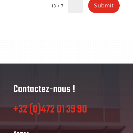
Submit
=
13 + 7
Contactez-nous !
+32 (0)472 01 39 90